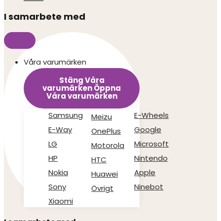
I samarbete med
Våra varumärken
Stäng Våra
varumärken
Öppna
Våra varumärken
Samsung
E-Wheels
Meizu
E-Way
Google
OnePlus
LG
Microsoft
Motorola
HP
Nintendo
HTC
Nokia
Apple
Huawei
Sony
Ninebot
Övrigt
Xiaomi