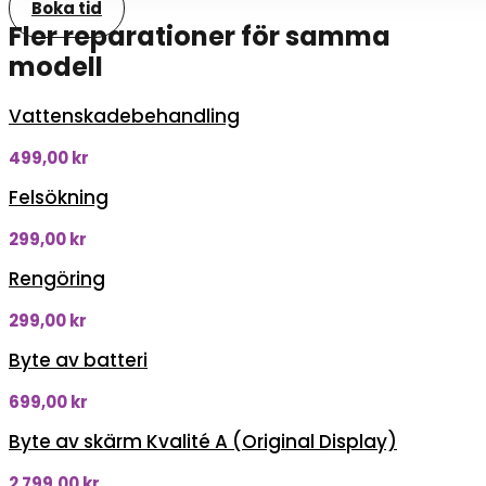
Boka tid
Fler reparationer för samma
modell
Vattenskadebehandling
499,00
kr
Felsökning
299,00
kr
Rengöring
299,00
kr
Byte av batteri
699,00
kr
Byte av skärm Kvalité A (Original Display)
2 799,00
kr