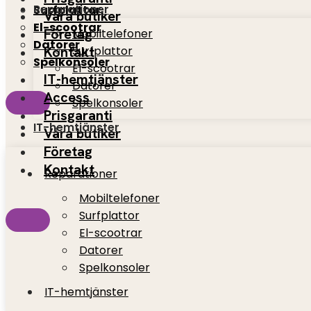
Reparationer
Surfplattor
Våra butiker
El-scootrar
Företag
Mobiltelefoner
Datorer
Kontakt
Surfplattor
Spelkonsoler
El-scootrar
IT-hemtjänster
Datorer
Access
Spelkonsoler
Prisgaranti
IT-hemtjänster
Våra butiker
Företag
Kontakt
Reparationer
Mobiltelefoner
Surfplattor
El-scootrar
Datorer
Spelkonsoler
IT-hemtjänster