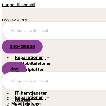
Hoppa till innehåll
Elon Ljud & Bild
040-125600
Reparationer
Mobiltelefoner
Ring
Surfplattor
El-scootrar
Datorer
Spelkonsoler
IT-hemtjänster
Reparationer
Access
Mobiltelefoner
Prisgaranti