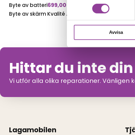
Byte av batteri
699,00
kr
Byte av skärm Kvalité A (Original Display)
1 599,
Avvisa
Hittar du inte di
Vi utför alla olika reparationer. Vänligen 
Lagamobilen
Tj