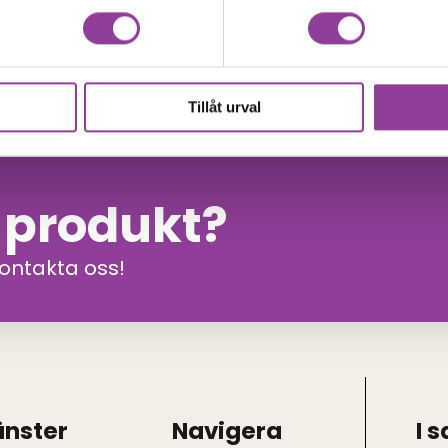
00
kr
Tillåt urval
n produkt?
kontakta oss!
änster
Navigera
I 