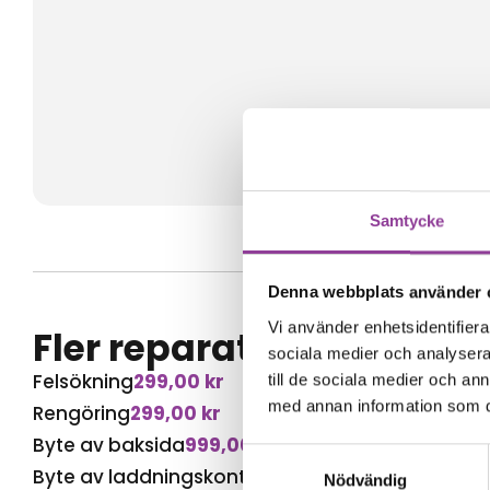
Samtycke
Denna webbplats använder 
Vi använder enhetsidentifierar
Fler reparationer för s
sociala medier och analysera 
Felsökning
299,00
kr
till de sociala medier och a
med annan information som du 
Rengöring
299,00
kr
Byte av baksida
999,00
kr
Samtyckesval
Byte av laddningskontakt
599,00
kr
Nödvändig