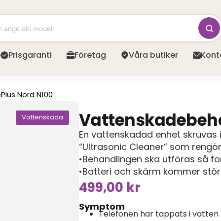
Prisgaranti
Företag
Våra butiker
Kont
Plus Nord N100
Vattenskadebeh
Vattenskada
En vattenskadad enhet skruvas i
“Ultrasonic Cleaner” som rengör
•Behandlingen ska utföras så fo
•Batteri och skärm kommer stör
499,00
kr
Symptom
Telefonen har tappats i vatten