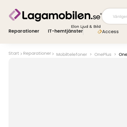
Hoppa
till
innehåll
Elon Ljud & Bild
Reparationer
IT-hemtjänster
Access
Start
Reparationer
Mobiltelefoner
>
OnePlus
>
One