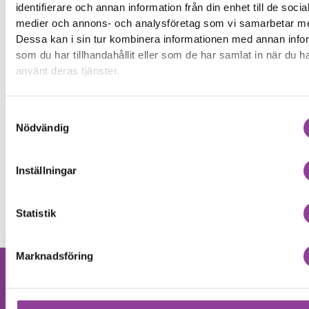
Boka tid
identifierare och annan information från din enhet till de socia
medier och annons- och analysföretag som vi samarbetar m
Dessa kan i sin tur kombinera informationen med annan info
som du har tillhandahållit eller som de har samlat in när du h
använt deras tjänster.
Fler reparationer för samma
modell
Samtyckesval
Nödvändig
Felsökning
299,00
kr
Rengöring
299,00
kr
Inställningar
Byte av batteri
799,00
kr
Byte av skärm Kvalité A (Original Display)
3 199,00
kr
Statistik
Marknadsföring
Hittar du inte
Kontakta oss