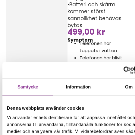
•Batteri och skärm
kommer störst
sannolikhet behövas
bytas
499,00
kr
Symptom
Telefonen har
tappats i vatten
Telefonen har blivit
utsatt för fukt
Telefonen har blivit
utsatt för vätska
Samtycke
Information
Om
Reparations tid – Ca
120 minuter
Vi lämnar ingen
Denna webbplats använder cookies
garanti på denna
Vi använder enhetsidentifierare för att anpassa innehållet oc
reparation
annonserna till användarna, tillhandahålla funktioner för socia
medier och analysera vår trafik. Vi vidarebefordrar även såd