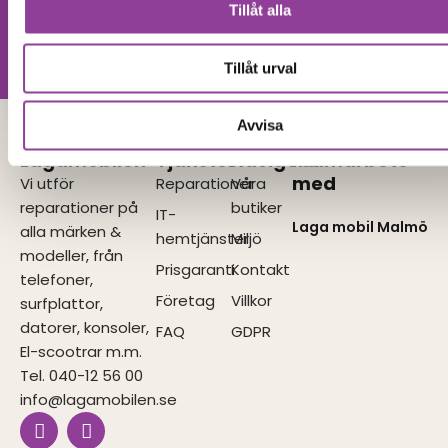
din produkt?
Tillåt alla
Vi utför alla olika reparationer.
Vänligen kontakta oss!
Tillåt urval
Avvisa
Lagamobilen
Tjänster
Navigera
I samarbete
med
Vi utför
Reparationer
Våra
reparationer på
butiker
IT-
Laga mobil Malmö
alla märken &
hemtjänster
Miljö
modeller, från
Prisgaranti
Kontakt
telefoner,
Företag
Villkor
surfplattor,
datorer, konsoler,
FAQ
GDPR
El-scootrar m.m.
Tel. 040-12 56 00
info@lagamobilen.se
I
F
n
a