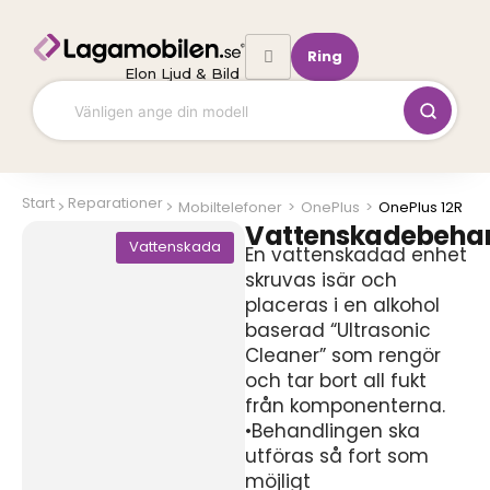
Hoppa
till
Ring
innehåll
Elon Ljud & Bild
Start
Reparationer
Mobiltelefoner
>
OnePlus
>
OnePlus 12R
Vattenskadebeha
Vattenskada
En vattenskadad enhet
skruvas isär och
placeras i en alkohol
baserad “Ultrasonic
Cleaner” som rengör
och tar bort all fukt
från komponenterna.
•Behandlingen ska
utföras så fort som
möjligt