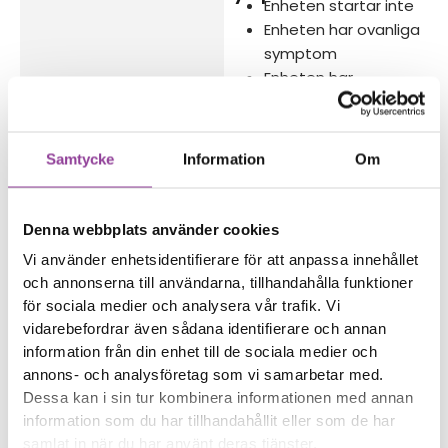
Enheten startar inte
Enheten har ovanliga
symptom
Enheten har
vattenskador
Reparations tid – Ca
Samtycke
Information
Om
30 minuter
Felsökningen är
kostnadsfri vid en
Denna webbplats använder cookies
reparation på enheten
Vi använder enhetsidentifierare för att anpassa innehållet
och annonserna till användarna, tillhandahålla funktioner
Boka tid
för sociala medier och analysera vår trafik. Vi
vidarebefordrar även sådana identifierare och annan
information från din enhet till de sociala medier och
annons- och analysföretag som vi samarbetar med.
Dessa kan i sin tur kombinera informationen med annan
Fler reparationer för samma
information som du har tillhandahållit eller som de har
samlat in när du har använt deras tjänster.