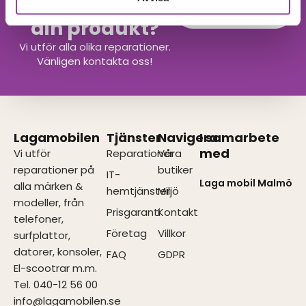
Hittar du inte
Kontakta oss
din produkt?
Vi utför alla olika reparationer.
Vänligen kontakta oss!
Lagamobilen
Tjänster
Navigera
I samarbete
med
Vi utför
Reparationer
Våra
reparationer på
butiker
IT-
Laga mobil Malmö
alla märken &
hemtjänster
Miljö
modeller, från
Prisgaranti
Kontakt
telefoner,
Företag
Villkor
surfplattor,
datorer, konsoler,
FAQ
GDPR
El-scootrar m.m.
Tel. 040-12 56 00
info@lagamobilen.se