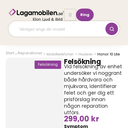
Hoppa
till
Ring
innehåll
Elon Ljud & Bild
Start
Reparationer
Mobiltelefoner
>
Huawei
>
Honor 10 Lite
Felsökning
Felsökning
Vid felsökning av enhet
undersöker vi noggrant
både hårdvara och
mjukvara, identifierar
felet och ger dig ett
prisförslag innan
någon reparation
utförs.
299,00
kr
Symptom