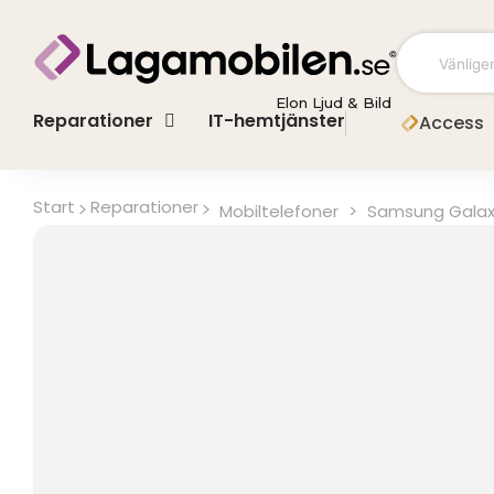
Hoppa
till
innehåll
Elon Ljud & Bild
Reparationer
IT-hemtjänster
Access
Start
Reparationer
Mobiltelefoner
>
Samsung Galax