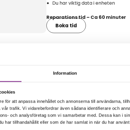
Du har viktig data i enheten
Reparations tid – Ca 60 minuter
Boka tid
amma modell
Information
cookies
e för att anpassa innehållet och annonserna till användarna, tillh
vår trafik. Vi vidarebefordrar även sådana identifierare och anna
nnons- och analysföretag som vi samarbetar med. Dessa kan i sin
har tillhandahållit eller som de har samlat in när du har använt 