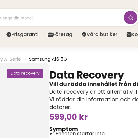
Prisgaranti
Företag
Våra butiker
Ko
y A-Serie
>
Samsung A16 5G
Data Recovery
Data recovery
Vill du rädda innehållet från d
Data recovery är ett alternativ i
Vi räddar din information och da
datorer.
599,00
kr
Symptom
Enheten startar inte