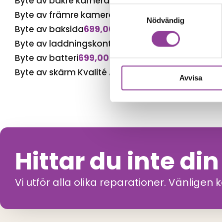
Byte av bakre kamera
999,00
kr
Samtyckesval
Byte av främre kamera
799,00
kr
Nödvändig
Byte av baksida
699,00
kr
Byte av laddningskontakt
599,00
kr
Byte av batteri
699,00
kr
Byte av skärm Kvalité A (Original Display)
1 499,
Avvisa
Hittar du inte di
Vi utför alla olika reparationer. Vänligen 