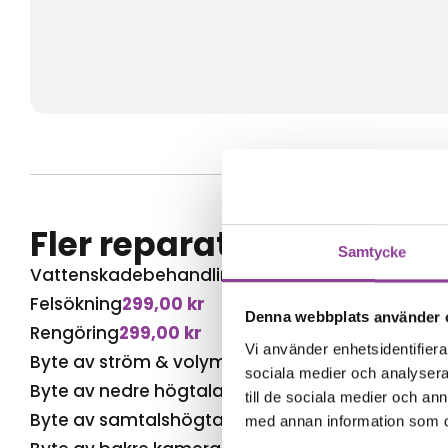
Fler reparationer för s
Samtycke
Vattenskadebehandling
499,00
kr
Felsökning
299,00
kr
Denna webbplats använder 
Rengöring
299,00
kr
Vi använder enhetsidentifierar
Byte av ström & volym
599,00
kr
sociala medier och analysera 
Byte av nedre högtalare
599,00
kr
till de sociala medier och a
Byte av samtalshögtalare
599,00
kr
med annan information som du 