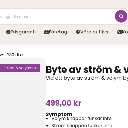
Prisgaranti
Företag
Våra butiker
Ko
ei P30 Lite
Byte av ström &
Ström & volymflex
Vid ett byte av ström & volym 
499,00
kr
Symptom
Volym knappar funkar inte
Ström knappen funkar inte