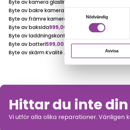
Byte av kamera glaslins
499,00
kr
Byte av bakre kamera
1 699,00
kr
Samtyckesval
Nödvändig
Byte av främre kamera
799,00
kr
Byte av baksida
999,00
kr
Byte av laddningskontakt
699,00
kr
Byte av batteri
599,00
kr
Avvisa
Byte av skärm Kvalité A (Original Display)
1 499,
Hittar du inte di
Vi utför alla olika reparationer. Vänligen 