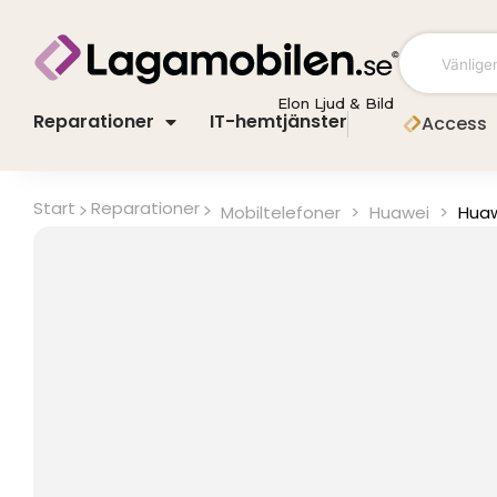
Hoppa
till
innehåll
Elon Ljud & Bild
Reparationer
IT-hemtjänster
Access
Start
Reparationer
Mobiltelefoner
>
Huawei
>
Huaw