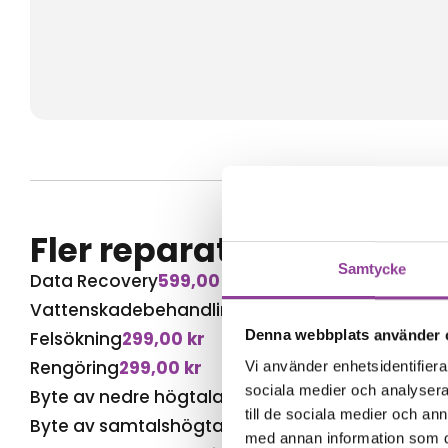
Fler reparationer för s
Samtycke
Data Recovery
599,00
kr
Vattenskadebehandling
499,00
kr
Denna webbplats använder 
Felsökning
299,00
kr
Rengöring
299,00
kr
Vi använder enhetsidentifierar
sociala medier och analysera 
Byte av nedre högtalare
599,00
kr
till de sociala medier och a
Byte av samtalshögtalare
499,00
kr
med annan information som du 