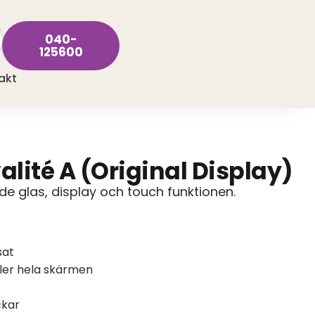
040-
125600
akt
lité A (Original Display)
e glas, display och touch funktionen.
sat
ller hela skärmen
ckar