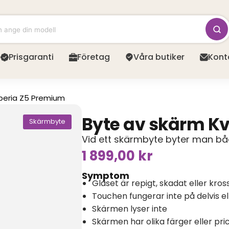
Prisgaranti
Företag
Våra butiker
Kont
peria Z5 Premium
Byte av skärm Kva
Skärmbyte
Vid ett skärmbyte byter man båd
1 899,00
kr
Symptom
Glaset är repigt, skadat eller kros
Touchen fungerar inte på delvis e
Skärmen lyser inte
Skärmen har olika färger eller pri