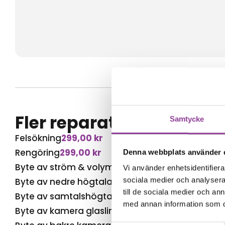
Fler reparationer för s
Samtycke
Felsökning
299,00
kr
Rengöring
299,00
kr
Denna webbplats använder 
Byte av ström & volym
499,00
kr
Vi använder enhetsidentifierar
sociala medier och analysera 
Byte av nedre högtalare
499,00
kr
till de sociala medier och a
Byte av samtalshögtalare
499,00
kr
med annan information som du 
Byte av kamera glaslins
499,00
kr