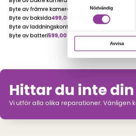
Byte av bakre kamera
699,00
kr
Samtyckesval
Nödvändig
Byte av främre kamera
599,00
kr
Byte av baksida
499,00
kr
Byte av laddningskontakt
599,00
kr
Byte av batteri
599,00
kr
Avvisa
Hittar du inte di
Vi utför alla olika reparationer. Vänligen 