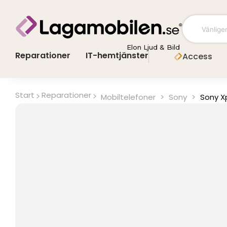
Hoppa
till
innehåll
Elon Ljud & Bild
Reparationer
IT-hemtjänster
Access
Start
Reparationer
Mobiltelefoner
>
Sony
>
Sony X