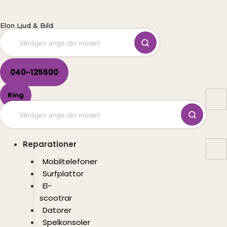
Hoppa
till
Elon Ljud & Bild
innehåll
040-125600
Ring
Reparationer
Mobiltelefoner
Surfplattor
El-
scootrar
Datorer
Spelkonsoler