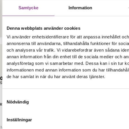
Samtycke
Information
Denna webbplats använder cookies
Kontakt
Vi använder enhetsidentifierare för att anpassa innehållet oc
annonserna till användarna, tillhandahålla funktioner för soci
och analysera vår trafik. Vi vidarebefordrar även sådana iden
annan information från din enhet till de sociala medier och a
Elon Ljud & Bild
analysföretag som vi samarbetar med. Dessa kan i sin tur 
informationen med annan information som du har tillhandahåll
de har samlat in när du har använt deras tjänster.
0,00
kr
0
Varukorg
Start
Samtyckesval
Nödvändig
Reparationer
Inställningar
Mobiltelefoner
>
Huawei
>
Huawei Ascend Mate7