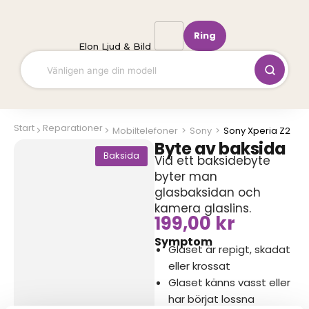
Hoppa
till
Ring
innehåll
Elon Ljud & Bild
Start
Reparationer
Mobiltelefoner
>
Sony
>
Sony Xperia Z2
Byte av baksida
Baksida
Vid ett baksidebyte
byter man
glasbaksidan och
kamera glaslins.
199,00
kr
Symptom
Glaset är repigt, skadat
eller krossat
Glaset känns vasst eller
har börjat lossna