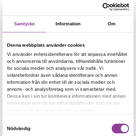
Trådlös laddning eller
NFC fungerar sämre
Samtycke
Information
Om
Reparations tid – Ca 60
minuter
Boka tid
Denna webbplats använder cookies
Vi använder enhetsidentifierare för att anpassa innehållet
och annonserna till användarna, tillhandahålla funktioner
för sociala medier och analysera vår trafik. Vi
vidarebefordrar även sådana identifierare och annan
Fler reparationer för samma
information från din enhet till de sociala medier och
modell
annons- och analysföretag som vi samarbetar med.
Felsökning
299,00
kr
Dessa kan i sin tur kombinera informationen med annan
information som du har tillhandahållit eller som de har
Rengöring
299,00
kr
samlat in när du har använt deras tjänster.
Byte av ström & volym
499,00
kr
Byte av nedre högtalare
Samtyckesval
499,00
kr
Nödvändig
Byte av samtalshögtalare
499,00
kr