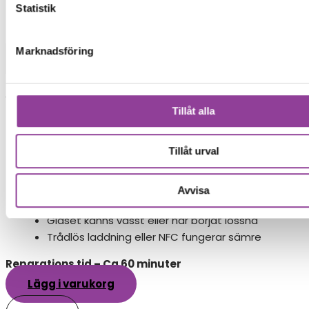
Statistik
Mobiltelefoner
>
Xiaomi
>
Mi 10 5G
Marknadsföring
Baksida
Byte av baksida
Vid ett baksidebyte byter man glasbaksidan och
Tillåt alla
kamera glaslins.
899,00
kr
Tillåt urval
Symptom
Avvisa
Glaset är repigt, skadat eller krossat
Glaset känns vasst eller har börjat lossna
Trådlös laddning eller NFC fungerar sämre
Reparations tid – Ca 60 minuter
Lägg i varukorg