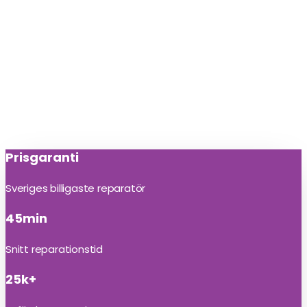
Prisgaranti
Sveriges billigaste reparatör
45min
Snitt reparationstid
25k+