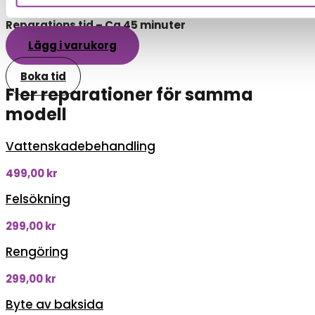
Reparations tid – Ca 45 minuter
Lägg i varukorg
Boka tid
Fler reparationer för samma
modell
Vattenskadebehandling
499,00
kr
Felsökning
299,00
kr
Rengöring
299,00
kr
Byte av baksida