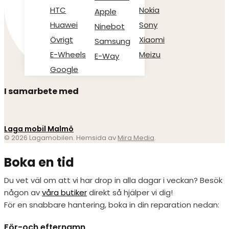
HTC
Nokia
Apple
Huawei
Sony
Ninebot
Övrigt
Xiaomi
Samsung
E-Wheels
Meizu
E-Way
Google
I samarbete med
Laga mobil Malmö
© 2026 Lagamobilen. Hemsida av
Mira Media
.
Boka en tid
Du vet väl om att vi har drop in alla dagar i veckan? Besök
någon av
våra butiker
direkt så hjälper vi dig!
För en snabbare hantering, boka in din reparation nedan:
För-och efternamn