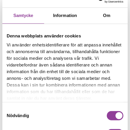
eller svagt
Samtycke
Information
Om
Reparations tid – Ca 45
minuter
Boka tid
Denna webbplats använder cookies
Vi använder enhetsidentifierare för att anpassa innehållet
och annonserna till användarna, tillhandahålla funktioner
för sociala medier och analysera vår trafik. Vi
vidarebefordrar även sådana identifierare och annan
Fler reparationer för samma
information från din enhet till de sociala medier och
modell
annons- och analysföretag som vi samarbetar med.
Dessa kan i sin tur kombinera informationen med annan
Felsökning
299,00
kr
information som du har tillhandahållit eller som de har
Rengöring
299,00
kr
samlat in när du har använt deras tjänster.
Byte av ström & volym
499,00
kr
Samtyckesval
Byte av nedre högtalare
499,00
kr
Nödvändig
Byte av bakre kamera
799,00
kr
Byte av främre kamera
599,00
kr