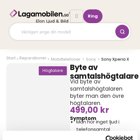
Hoppa
till
Ring
innehåll
Elon Ljud & Bild
Start
Reparationer
Mobiltelefoner
>
Sony
>
Sony Xperia X
Byte av
Högtalare
samtalshögtalare
Vid byte av
samtalshögtalaren
byter man den övre
högtalaren.
499,00
kr
Symptom
Man hör inget ljud i
telefonsamtal
Ljudet upplevs brusigt