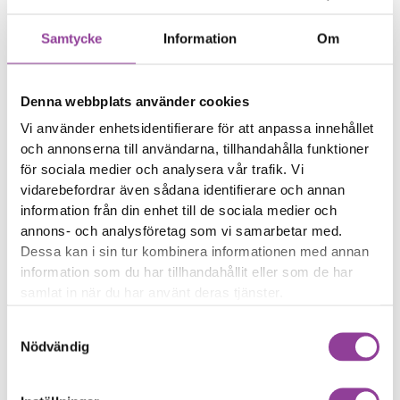
på laddning för att
starta
Samtycke
Information
Om
Telefonen laddas eller
startar inte längre
Batterinivån ändras
Denna webbplats använder cookies
slumpmässigt
Vi använder enhetsidentifierare för att anpassa innehållet
och annonserna till användarna, tillhandahålla funktioner
Reparations tid – Ca 45
för sociala medier och analysera vår trafik. Vi
minuter
vidarebefordrar även sådana identifierare och annan
Boka tid
information från din enhet till de sociala medier och
annons- och analysföretag som vi samarbetar med.
Dessa kan i sin tur kombinera informationen med annan
information som du har tillhandahållit eller som de har
samlat in när du har använt deras tjänster.
Fler reparationer för samma
Samtyckesval
modell
Nödvändig
Felsökning
299,00
kr
Rengöring
299,00
kr