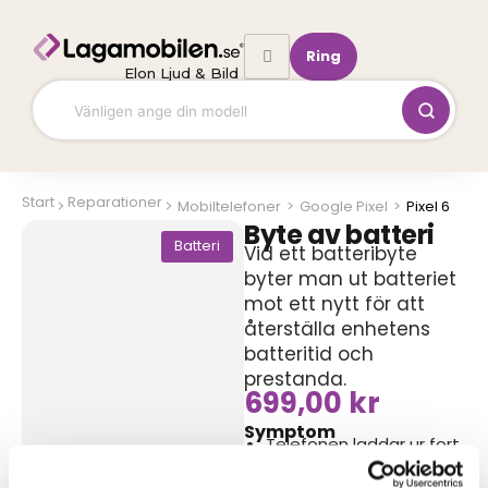
Hoppa
till
Ring
innehåll
Elon Ljud & Bild
Start
Reparationer
Mobiltelefoner
>
Google Pixel
>
Pixel 6
Byte av batteri
Batteri
Vid ett batteribyte
byter man ut batteriet
mot ett nytt för att
återställa enhetens
batteritid och
prestanda.
699,00
kr
Symptom
Telefonen laddar ur fort
Telefonen måste vara